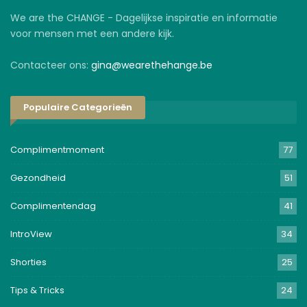
We are the CHANGE - Dagelijkse inspiratie en informatie
voor mensen met een andere kijk.
Contacteer ons:
gina@wearethehange.be
Populaire Categorieën
Complimentmoment
77
Gezondheid
51
Complimentendag
41
IntroView
34
Shorties
25
Tips & Tricks
24