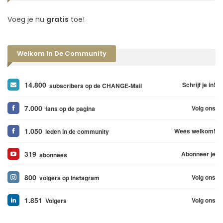
Voeg je nu
gratis
toe!
Welkom In De Community
14.800
Schrijf je in!
subscribers op de CHANGE-Mail
7.000
Volg ons
fans op de pagina
1.050
Wees welkom!
leden in de community
319
Abonneer je
abonnees
800
Volg ons
volgers op Instagram
1.851
Volg ons
Volgers