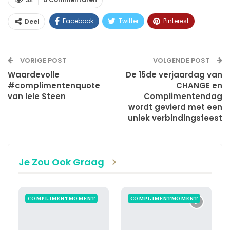
Facebook
Twitter
Pinterest
Deel
WhatsApp
Linkedin
E-mail
VORIGE POST
VOLGENDE POST
Waardevolle
De 15de verjaardag van
#complimentenquote
CHANGE en
van Iele Steen
Complimentendag
wordt gevierd met een
uniek verbindingsfeest
Je Zou Ook Graag
COMPLIMENTMOMENT
COMPLIMENTMOMENT