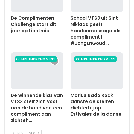
De Complimenten
School VTS3 uit Sint-
Challenge start dit
Niklaas geeft
jaar op Lichtmis
handenmassage als
compliment |
#JongEnGoud…
COMPLIMENTMOMENT
COMPLIMENTMOMENT
De winnende klas van
Marius Bado Rock
VTS3 stelt zich voor
danste de sterren
aan de hand van een
dichterbij op
compliment aan
Estivales de la danse
zichzelf…
PREV
NEXT