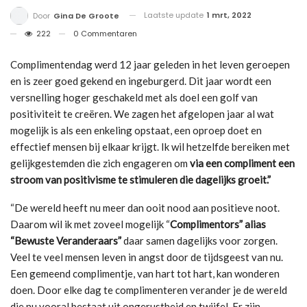
Laatste update
1 mrt, 2022
Door
Gina De Groote
222
0 Commentaren
Complimentendag werd 12 jaar geleden in het leven geroepen
en is zeer goed gekend en ingeburgerd. Dit jaar wordt een
versnelling hoger geschakeld met als doel een golf van
positiviteit te creëren. We zagen het afgelopen jaar al wat
mogelijk is als een enkeling opstaat, een oproep doet en
effectief mensen bij elkaar krijgt. Ik wil hetzelfde bereiken met
gelijkgestemden die zich engageren om
via een compliment een
stroom van positivisme te stimuleren die dagelijks groeit.”
“De wereld heeft nu meer dan ooit nood aan positieve noot.
Daarom wil ik met zoveel mogelijk “
Complimentors” alias
“Bewuste Veranderaars”
daar samen dagelijks voor zorgen.
Veel te veel mensen leven in angst door de tijdsgeest van nu.
Een gemeend complimentje, van hart tot hart, kan wonderen
doen. Door elke dag te complimenteren verander je de wereld
die nu vooral bestaat uit ongerustheid en twijfel. Er zijn