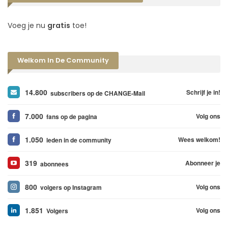
Voeg je nu
gratis
toe!
Welkom In De Community
14.800
Schrijf je in!
subscribers op de CHANGE-Mail
7.000
Volg ons
fans op de pagina
1.050
Wees welkom!
leden in de community
319
Abonneer je
abonnees
800
Volg ons
volgers op Instagram
1.851
Volg ons
Volgers