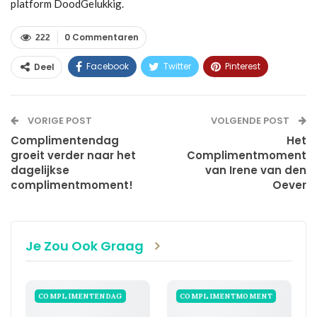
platform DoodGelukkig.
0 Commentaren
222
Facebook
Twitter
Pinterest
Deel
WhatsApp
Linkedin
E-mail
VORIGE POST
VOLGENDE POST
Complimentendag
Het
groeit verder naar het
Complimentmoment
dagelijkse
van Irene van den
complimentmoment!
Oever
Je Zou Ook Graag
COMPLIMENTENDAG
COMPLIMENTMOMENT