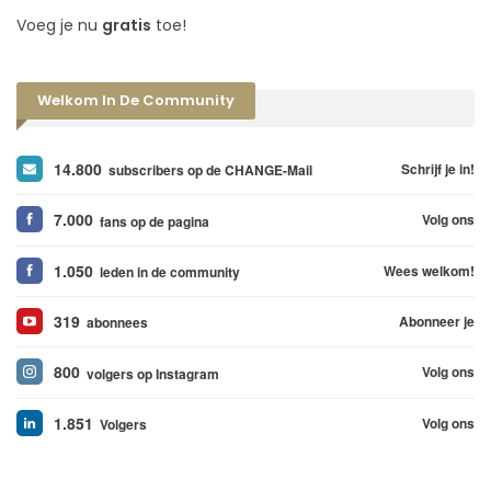
Voeg je nu
gratis
toe!
Welkom In De Community
14.800
Schrijf je in!
subscribers op de CHANGE-Mail
7.000
Volg ons
fans op de pagina
1.050
Wees welkom!
leden in de community
319
Abonneer je
abonnees
800
Volg ons
volgers op Instagram
1.851
Volg ons
Volgers