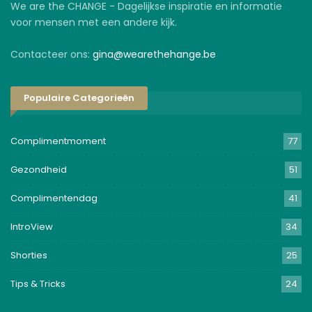
We are the CHANGE - Dagelijkse inspiratie en informatie
voor mensen met een andere kijk.
Contacteer ons:
gina@wearethehange.be
Populaire Categorieën
Complimentmoment
77
Gezondheid
51
Complimentendag
41
IntroView
34
Shorties
25
Tips & Tricks
24