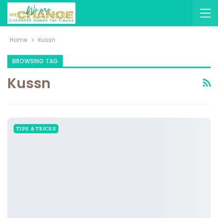
Home
kussn
BROWSING TAG
Kussn
TIPS & TRICKS