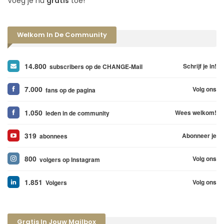
Voeg je nu
gratis
toe!
Welkom In De Community
14.800
Schrijf je in!
subscribers op de CHANGE-Mail
7.000
Volg ons
fans op de pagina
1.050
Wees welkom!
leden in de community
319
Abonneer je
abonnees
800
Volg ons
volgers op Instagram
1.851
Volg ons
Volgers
Gratis In Jouw Mailbox