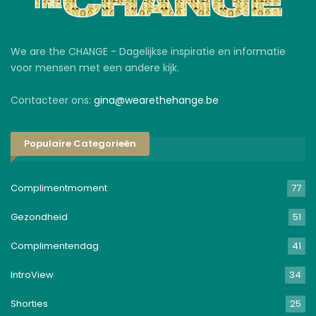
We are the CHANGE - Dagelijkse inspiratie en informatie
voor mensen met een andere kijk.
Contacteer ons:
gina@wearethehange.be
Populaire Categorieën
Complimentmoment
77
Gezondheid
51
Complimentendag
41
IntroView
34
Shorties
25