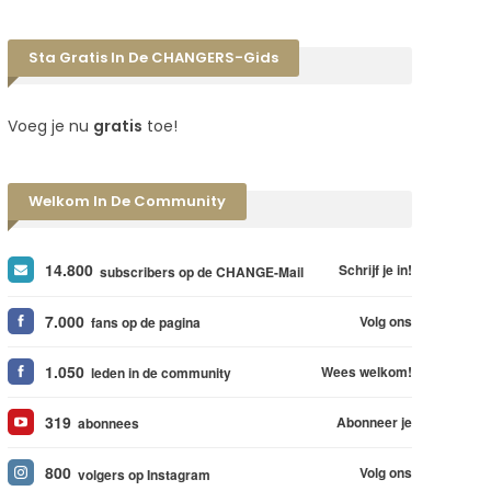
Sta Gratis In De CHANGERS-Gids
Voeg je nu
gratis
toe!
Welkom In De Community
14.800
Schrijf je in!
subscribers op de CHANGE-Mail
7.000
Volg ons
fans op de pagina
1.050
Wees welkom!
leden in de community
319
Abonneer je
abonnees
800
Volg ons
volgers op Instagram