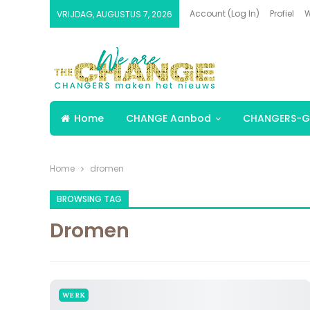
Account (Log In)
Profiel
W
VRIJDAG, AUGUSTUS 7, 2026
Home
CHANGE Aanbod
CHANGERS-G
Home
dromen
BROWSING TAG
Dromen
WERK