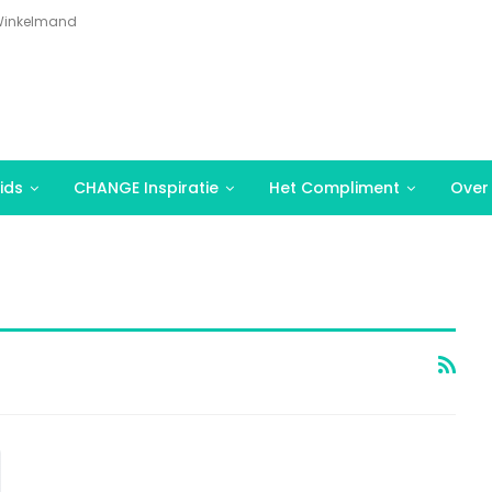
inkelmand
ids
CHANGE Inspiratie
Het Compliment
Over