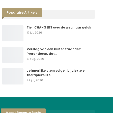
Populaire Artikels
Tien CHANGERS over de weg naar geluk
17 jul, 2026
Verslag van een buitenstaander:
“veranderen, dat…
6 aug, 2026
Je innerlijke stem volgen bij ziekte en
therapiekeuze…
24 jul, 2026
Meest Recente Posts