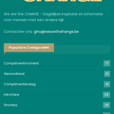
We are the CHANGE - Dagelijkse inspiratie en informatie
voor mensen met een andere kijk.
Contacteer ons:
gina@wearethehange.be
Populaire Categorieën
Complimentmoment
77
Gezondheid
51
Complimentendag
41
IntroView
34
Shorties
25