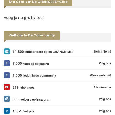
Sta Gratis In De CHANGERS-Gids
Voeg je nu
gratis
toe!
Welkom In De Community
14.800
Schrijf je in!
subscribers op de CHANGE-Mail
7.000
Volg ons
fans op de pagina
1.050
Wees welkom!
leden in de community
319
Abonneer je
abonnees
800
Volg ons
volgers op Instagram
1.851
Volg ons
Volgers