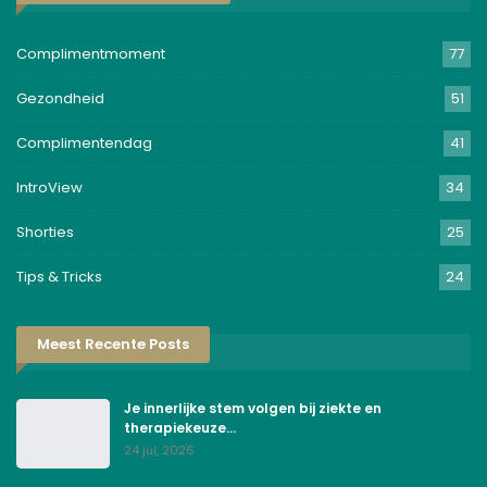
Complimentmoment
77
Gezondheid
51
Complimentendag
41
IntroView
34
Shorties
25
Tips & Tricks
24
Meest Recente Posts
Je innerlijke stem volgen bij ziekte en
therapiekeuze…
24 jul, 2026