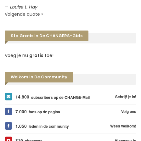
—
Louise L. Hay
Volgende quote »
Sta Gratis In De CHANGERS-Gids
Voeg je nu
gratis
toe!
Welkom In De Community
14.800
Schrijf je in!
subscribers op de CHANGE-Mail
7.000
Volg ons
fans op de pagina
1.050
Wees welkom!
leden in de community
319
Abonneer je
abonnees