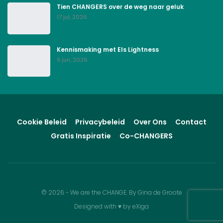
Tien CHANGERS over de weg naar geluk
17 jul, 2026
Kennismaking met Els Lightness
9 jun, 2026
Cookie Beleid
Privacybeleid
Over Ons
Contact
Gratis Inspiratie
Co-CHANGERS
© 2026 - We are the CHANGE. By Gina de Groote
Designed with
♥
by
eXiga