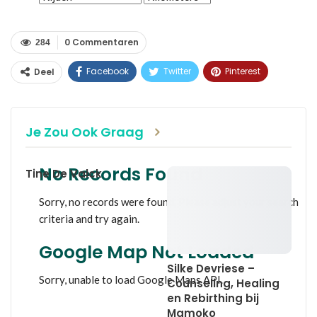
0 Commentaren
284
Facebook
Twitter
Pinterest
Deel
WhatsApp
Linkedin
E-mail
Je Zou Ook Graag
No Records Found
Tine De Valck
Sorry, no records were found. Please adjust your search
criteria and try again.
Google Map Not Loaded
Silke Devriese –
Sorry, unable to load Google Maps API.
Counseling, Healing
en Rebirthing bij
Mamoko