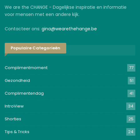
We are the CHANGE - Dagelijkse inspiratie en informatie
voor mensen met een andere kijk.
Contacteer ons:
gina@wearethehange.be
Populaire Categorieën
Complimentmoment
77
Gezondheid
51
Complimentendag
41
IntroView
34
Shorties
25
Tips & Tricks
24