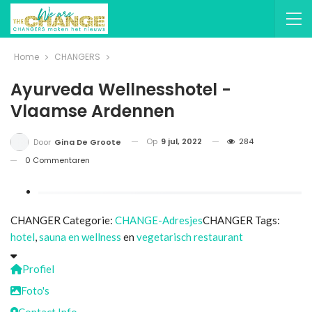
Home
CHANGERS
Ayurveda Wellnesshotel -
Vlaamse Ardennen
Op
9 jul, 2022
284
Door
Gina De Groote
0 Commentaren
CHANGER Categorie:
CHANGE-Adresjes
CHANGER Tags:
hotel
,
sauna en wellness
en
vegetarisch restaurant
Profiel
Foto's
Contact Info