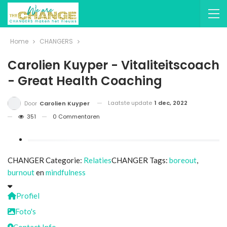
Home
CHANGERS
Carolien Kuyper - Vitaliteitscoach
- Great Health Coaching
Laatste update
1 dec, 2022
Door
Carolien Kuyper
351
0 Commentaren
CHANGER Categorie:
Relaties
CHANGER Tags:
boreout
,
burnout
en
mindfulness
Profiel
Foto's
Contact Info