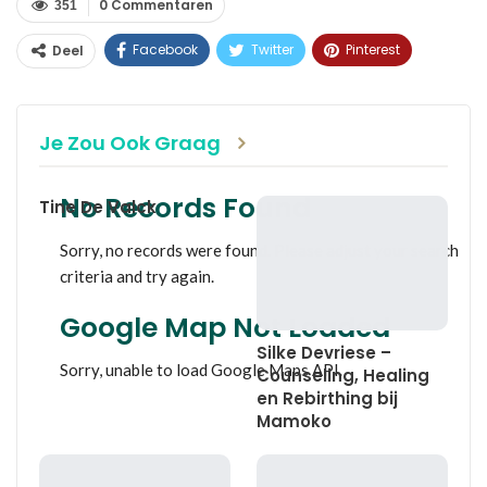
0 Commentaren
351
Facebook
Twitter
Pinterest
Deel
WhatsApp
Linkedin
E-mail
Je Zou Ook Graag
No Records Found
Tine De Valck
Sorry, no records were found. Please adjust your search
criteria and try again.
Google Map Not Loaded
Silke Devriese –
Sorry, unable to load Google Maps API.
Counseling, Healing
en Rebirthing bij
Mamoko