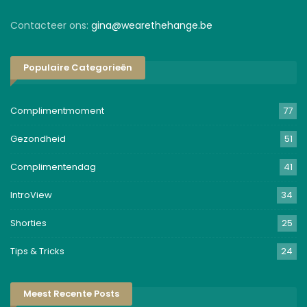
Contacteer ons:
gina@wearethehange.be
Populaire Categorieën
Complimentmoment
77
Gezondheid
51
Complimentendag
41
IntroView
34
Shorties
25
Tips & Tricks
24
Meest Recente Posts