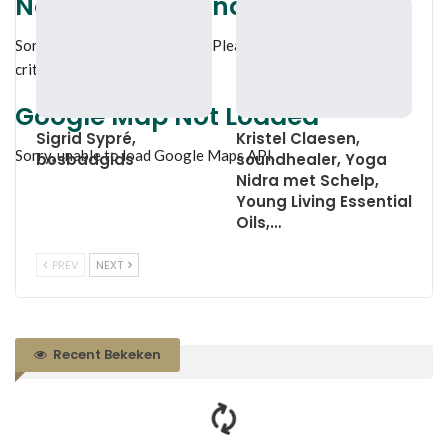
No Records Found
Sorry, no records were found. Please adjust your search
criteria and try again.
Google Map Not Loaded
Sigrid Sypré,
Kristel Claesen,
Sorry, unable to load Google Maps API.
bosbadgids
soundhealer, Yoga
Nidra met Schelp,
Young Living Essential
Oils,…
PREV
NEXT
Recent Bekeken