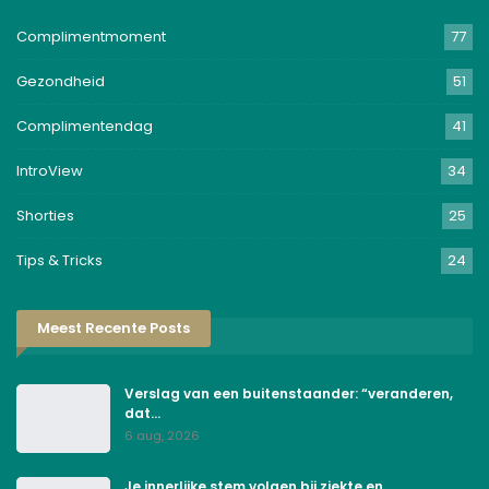
Complimentmoment
77
Gezondheid
51
Complimentendag
41
IntroView
34
Shorties
25
Tips & Tricks
24
Meest Recente Posts
Verslag van een buitenstaander: “veranderen,
dat…
6 aug, 2026
Je innerlijke stem volgen bij ziekte en