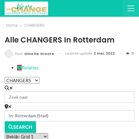
Home
CHANGERS
Alle CHANGERS In Rotterdam
Laatste update
2 mei, 2022
11
Door
Gina De Groote
Relaties
SEARCH