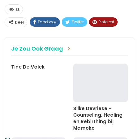
11
Facebook
Twitter
Pinterest
Deel
WhatsApp
Linkedin
E-mail
Je Zou Ook Graag
Tine De Valck
Silke Devriese –
Counseling, Healing
en Rebirthing bij
Mamoko