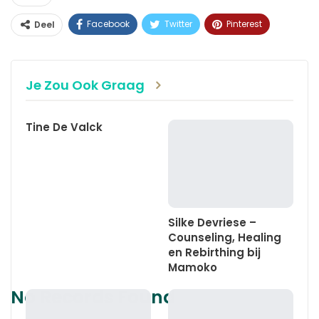
Facebook
Twitter
Pinterest
Deel
WhatsApp
Linkedin
E-mail
Je Zou Ook Graag
Tine De Valck
Silke Devriese –
Counseling, Healing
en Rebirthing bij
Mamoko
No Records Found