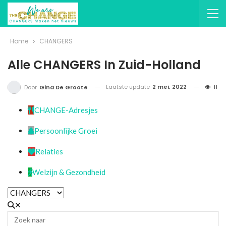
Home
CHANGERS
Alle CHANGERS In Zuid-Holland
Laatste update
2 mei, 2022
11
Door
Gina De Groote
CHANGE-Adresjes
Persoonlijke Groei
Relaties
Welzijn & Gezondheid