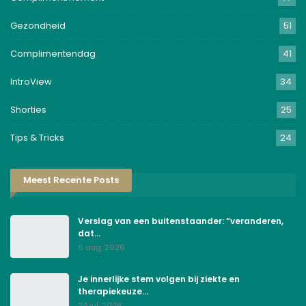
Gezondheid
51
Complimentendag
41
IntroView
34
Shorties
25
Tips & Tricks
24
Meest Recente Posts
Verslag van een buitenstaander: “veranderen,
dat…
6 aug, 2026
Je innerlijke stem volgen bij ziekte en
therapiekeuze…
24 jul, 2026