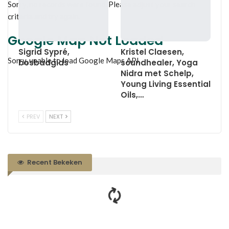
Sorry, no records were found. Please adjust your search
criteria and try again.
Google Map Not Loaded
Sigrid Sypré,
Kristel Claesen,
Sorry, unable to load Google Maps API.
bosbadgids
soundhealer, Yoga
Nidra met Schelp,
Young Living Essential
Oils,…
PREV
NEXT
Recent Bekeken