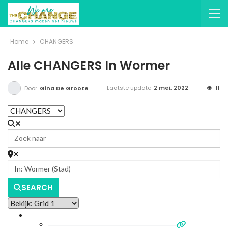
Home
CHANGERS
Alle CHANGERS In Wormer
Laatste update
2 mei, 2022
11
Door
Gina De Groote
SEARCH