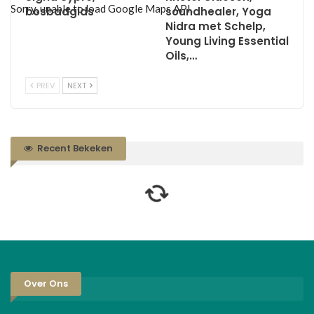
Sorry, unable to load Google Maps API.
bosbadgids
soundhealer, Yoga
Nidra met Schelp,
Young Living Essential
Oils,…
PREV
NEXT
Recent Bekeken
Over Ons