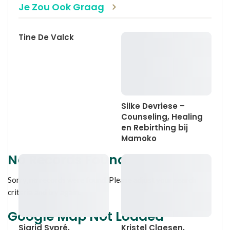
Je Zou Ook Graag
Tine De Valck
Silke Devriese –
Counseling, Healing
en Rebirthing bij
Mamoko
No Records Found
Sorry, no records were found. Please adjust your search
criteria and try again.
Google Map Not Loaded
Sigrid Sypré,
Kristel Claesen,