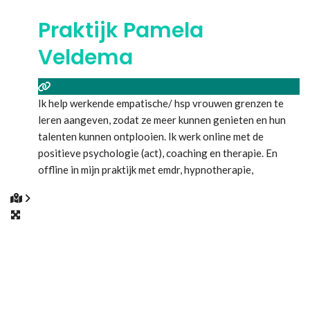
Praktijk Pamela
Veldema
Ik help werkende empatische/ hsp vrouwen grenzen te
leren aangeven, zodat ze meer kunnen genieten en hun
talenten kunnen ontplooien. Ik werk online met de
positieve psychologie (act), coaching en therapie. En
offline in mijn praktijk met emdr, hypnotherapie,
neurofeedback hersentraining, orthomoleculaire
therapie om lichamelijke processen te ondersteunen. Een
holistische aanpak door verschillende therapieën. Dat is
individueel maatwerk.
Lees meer...