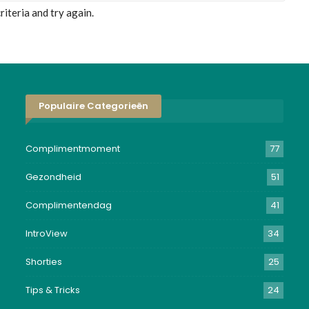
iteria and try again.
Populaire Categorieën
Complimentmoment
77
Gezondheid
51
Complimentendag
41
IntroView
34
Shorties
25
Tips & Tricks
24