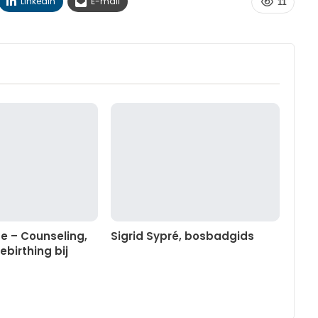
Linkedin
E-mail
11
se – Counseling,
Sigrid Sypré, bosbadgids
ebirthing bij