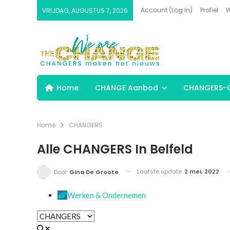
Account (Log In)
Profiel
W
VRIJDAG, AUGUSTUS 7, 2026
Home
CHANGE Aanbod
CHANGERS-G
Home
CHANGERS
Alle CHANGERS In Belfeld
Laatste update
2 mei, 2022
Door
Gina De Groote
Werken & Ondernemen