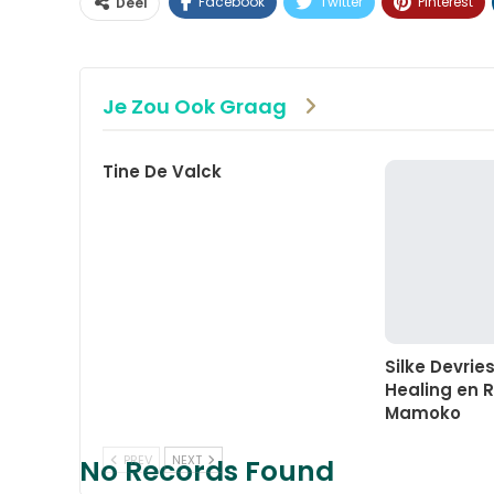
Facebook
Twitter
Pinterest
Deel
Je Zou Ook Graag
Tine De Valck
Silke Devrie
Healing en R
Mamoko
PREV
NEXT
No Records Found