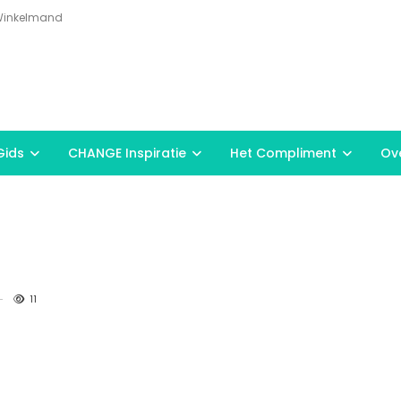
inkelmand
ids
CHANGE Inspiratie
Het Compliment
Ov
11