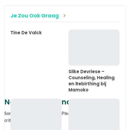
WhatsApp
Linkedin
E-mail
Je Zou Ook Graag
Tine De Valck
Silke Devriese –
Counseling, Healing
en Rebirthing bij
Mamoko
No Records Found
Sorry, no records were found. Please adjust your search
criteria and try again.