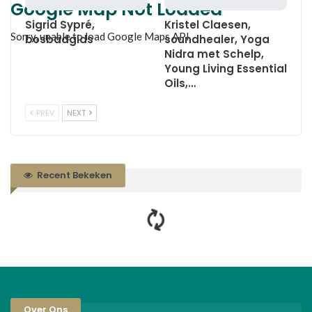
Google Map Not Loaded
Sigrid Sypré,
Kristel Claesen,
Sorry, unable to load Google Maps API.
bosbadgids
soundhealer, Yoga
Nidra met Schelp,
Young Living Essential
Oils,…
PREV
NEXT
Recent Bekeken
Over Ons