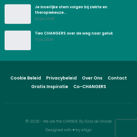
Je innerlijke stem volgen bij ziekte en
therapiekeuze…
24 jul, 2026
Tien CHANGERS over de weg naar geluk
17 jul, 2026
Cookie Beleid
Privacybeleid
Over Ons
Contact
Gratis Inspiratie
Co-CHANGERS
© 2026 - We are the CHANGE. By Gina de Groote
Designed with
♥
by
eXiga