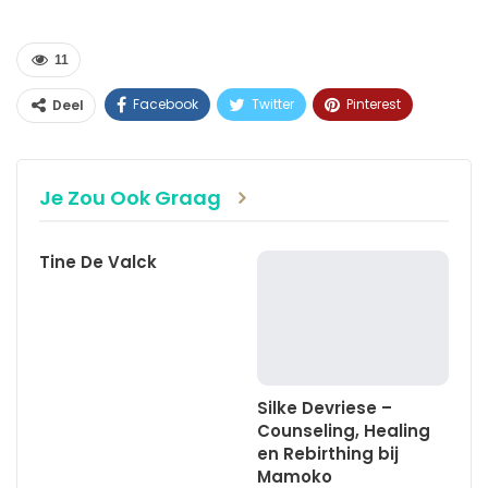
11
Facebook
Twitter
Pinterest
Deel
WhatsApp
Linkedin
E-mail
Je Zou Ook Graag
Tine De Valck
Silke Devriese –
Counseling, Healing
en Rebirthing bij
Mamoko