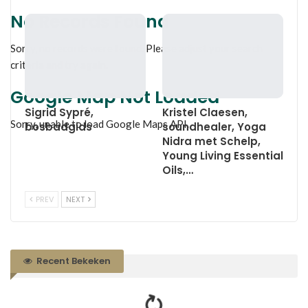
No Records Found
Sorry, no records were found. Please adjust your search
criteria and try again.
Google Map Not Loaded
Sigrid Sypré,
Kristel Claesen,
Sorry, unable to load Google Maps API.
bosbadgids
soundhealer, Yoga
Nidra met Schelp,
Young Living Essential
Oils,…
PREV
NEXT
Recent Bekeken