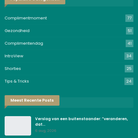
Complimentmoment
77
Gezondheid
51
Complimentendag
41
IntroView
34
Shorties
25
Tips & Tricks
24
Meest Recente Posts
Verslag van een buitenstaander: “veranderen,
dat…
6 aug, 2026