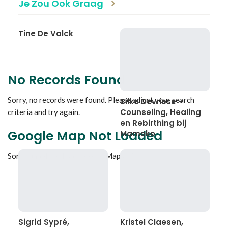
Je Zou Ook Graag
Tine De Valck
No Records Found
Sorry, no records were found. Please adjust your search
Silke Devriese –
Counseling, Healing
criteria and try again.
en Rebirthing bij
Google Map Not Loaded
Mamoko
Sorry, unable to load Google Maps API.
Sigrid Sypré,
Kristel Claesen,