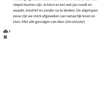
simpel moeten zijn. Je kiest en eet wat jou voedt en
smaakt, intuïtief en zonder na te denken. De afgelopen
eeuw zijn we sterk afgeweken van natuurlijk leven en
eten. Met alle gevolgen van dien: (chronische)
gezondheidsklachten, energiegebrek, overgewicht, …
Alle trends, theorieën en diëten maken het er
Lees meer...