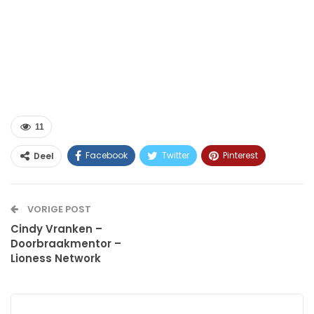
11
Facebook
Twitter
Pinterest
Deel
WhatsApp
Linkedin
E-mail
VORIGE POST
Cindy Vranken –
Doorbraakmentor –
Lioness Network