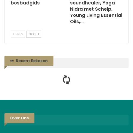
bosbadgids
soundhealer, Yoga
Nidra met Schelp,
Young Living Essential
Oils,…
PREV
NEXT
Recent Bekeken
Over Ons