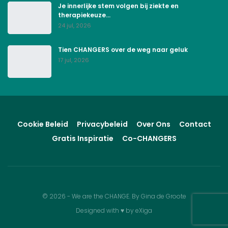
Je innerlijke stem volgen bij ziekte en
therapiekeuze…
24 jul, 2026
Tien CHANGERS over de weg naar geluk
17 jul, 2026
Cookie Beleid
Privacybeleid
Over Ons
Contact
Gratis Inspiratie
Co-CHANGERS
© 2026 - We are the CHANGE. By Gina de Groote
Designed with
♥
by
eXiga