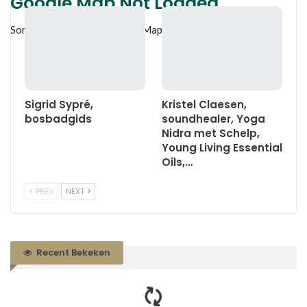
Google Map Not Loaded
Sorry, unable to load Google Maps API.
Sigrid Sypré,
Kristel Claesen,
bosbadgids
soundhealer, Yoga
Nidra met Schelp,
Young Living Essential
Oils,…
PREV
NEXT
Recent Bekeken