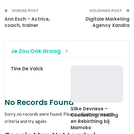
VORIGE POST
VOLGENDE POST
Ann Esch – Actrice,
Digitale Marketing
coach, trainer
Agency Xandra
Je Zou Ook Graag
Tine De Valck
No Records Found
Silke Devriese –
Sorry, no records were found. Please adjust your search
Counseling, Healing
en Rebirthing bij
criteria and try again.
Mamoko