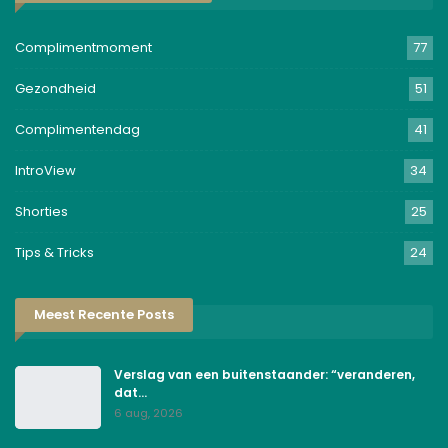
Complimentmoment
77
Gezondheid
51
Complimentendag
41
IntroView
34
Shorties
25
Tips & Tricks
24
Meest Recente Posts
Verslag van een buitenstaander: “veranderen,
dat…
6 aug, 2026