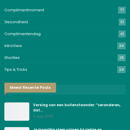
Complimentmoment
77
Gezondheid
51
Complimentendag
41
IntroView
34
Shorties
25
Tips & Tricks
24
Meest Recente Posts
Verslag van een buitenstaander: “veranderen,
dat…
6 aug, 2026
Je innerlijke stem volgen bij ziekte en