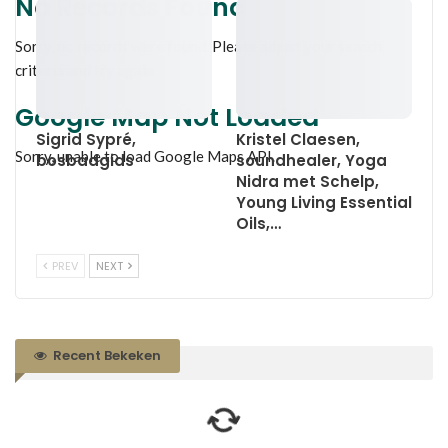
No Records Found
Sorry, no records were found. Please adjust your search
criteria and try again.
Google Map Not Loaded
Sigrid Sypré,
Kristel Claesen,
Sorry, unable to load Google Maps API.
bosbadgids
soundhealer, Yoga
Nidra met Schelp,
Young Living Essential
Oils,…
PREV
NEXT
Recent Bekeken