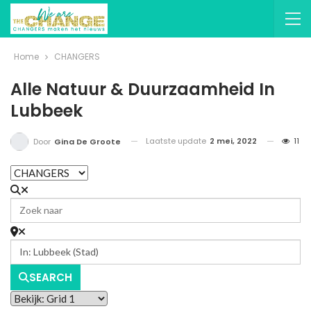
Home
CHANGERS
Alle Natuur & Duurzaamheid In
Lubbeek
Laatste update
2 mei, 2022
11
Door
Gina De Groote
SEARCH