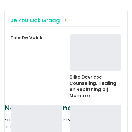
WhatsApp
Linkedin
E-mail
Je Zou Ook Graag
Tine De Valck
Silke Devriese –
Counseling, Healing
en Rebirthing bij
Mamoko
No Records Found
Sorry, no records were found. Please adjust your search
criteria and try again.