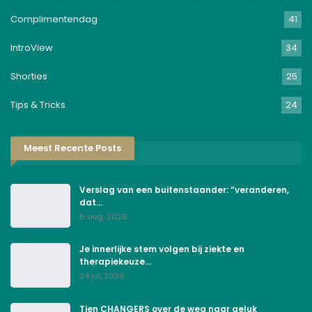
Complimentendag
41
IntroView
34
Shorties
25
Tips & Tricks
24
Meest Recente Posts
Verslag van een buitenstaander: “veranderen,
dat…
6 aug, 2026
Je innerlijke stem volgen bij ziekte en
therapiekeuze…
24 jul, 2026
Tien CHANGERS over de weg naar geluk