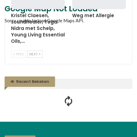
Google Map Not Loaded
Kristel Claesen,
Weg met Allergie
Sorry, unable to load Google Maps API.
soundhealer, Yoga
Nidra met Schelp,
Young Living Essential
Oils,…
PREV
NEXT
Recent Bekeken