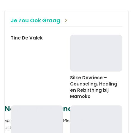
WhatsApp
Linkedin
E-mail
Je Zou Ook Graag
Tine De Valck
Silke Devriese –
Counseling, Healing
en Rebirthing bij
Mamoko
No Records Found
Sorry, no records were found. Please adjust your search
criteria and try again.