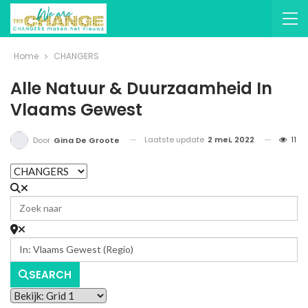
Home
CHANGERS
Alle Natuur & Duurzaamheid In
Vlaams Gewest
Laatste update
2 mei, 2022
11
Door
Gina De Groote
SEARCH