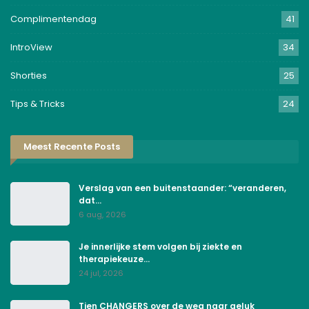
Complimentendag
41
IntroView
34
Shorties
25
Tips & Tricks
24
Meest Recente Posts
Verslag van een buitenstaander: “veranderen,
dat…
6 aug, 2026
Je innerlijke stem volgen bij ziekte en
therapiekeuze…
24 jul, 2026
Tien CHANGERS over de weg naar geluk