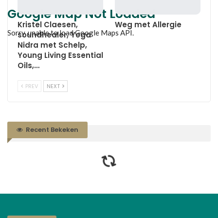
Google Map Not Loaded
Kristel Claesen,
Weg met Allergie
Sorry, unable to load Google Maps API.
soundhealer, Yoga
Nidra met Schelp,
Young Living Essential
Oils,…
PREV
NEXT
Recent Bekeken