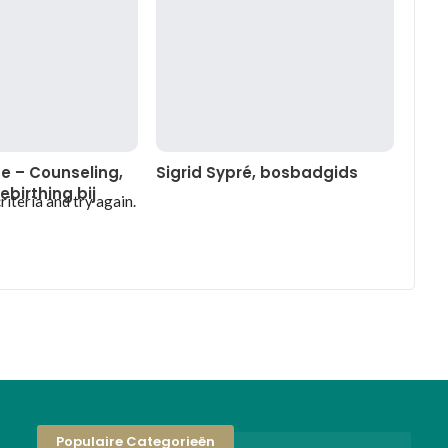
se – Counseling,
Sigrid Sypré, bosbadgids
ebirthing bij
iteria and try again.
Populaire Categorieën