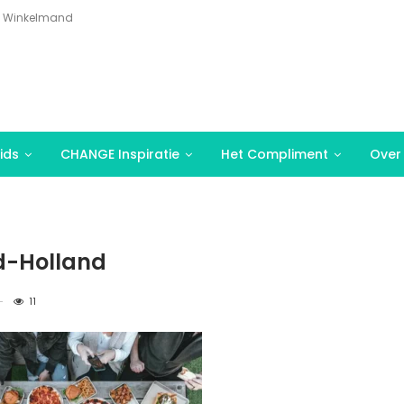
Winkelmand
ids
CHANGE Inspiratie
Het Compliment
Over
d-Holland
11