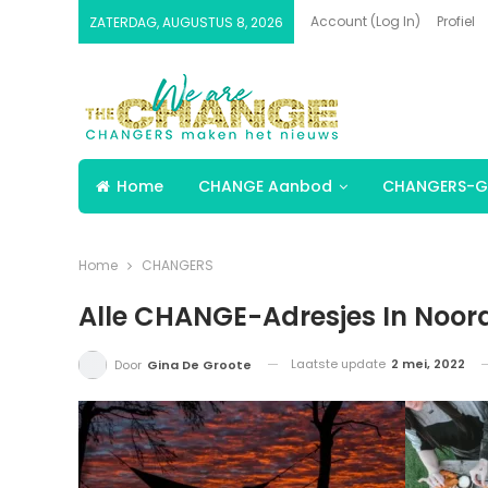
Account (Log In)
Profiel
ZATERDAG, AUGUSTUS 8, 2026
Home
CHANGE Aanbod
CHANGERS-G
Home
CHANGERS
Alle CHANGE-Adresjes In Noor
Laatste update
2 mei, 2022
Door
Gina De Groote