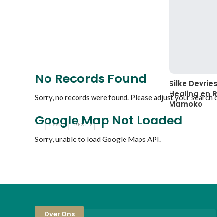
No Records Found
Silke Devrie
Healing en R
Sorry, no records were found. Please adjust your search cr
Mamoko
Google Map Not Loaded
PREV
NEXT
Sorry, unable to load Google Maps API.
Over Ons