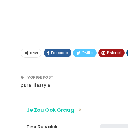
Facebook
Twitter
Pinterest
Deel
VORIGE POST
pure lifestyle
Je Zou Ook Graag
Tine De Valck