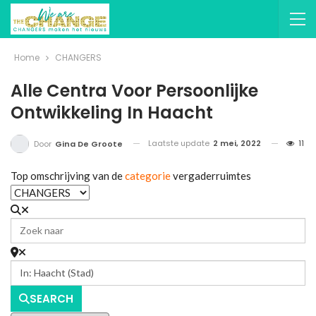
Home
CHANGERS
Alle Centra Voor Persoonlijke
Ontwikkeling In Haacht
Laatste update
2 mei, 2022
11
Door
Gina De Groote
Top omschrijving van de
categorie
vergaderruimtes
SEARCH