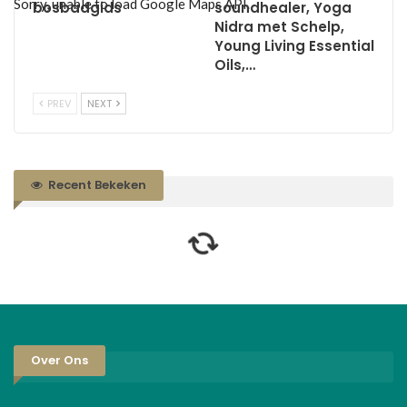
Sorry, unable to load Google Maps API.
bosbadgids
soundhealer, Yoga
Nidra met Schelp,
Young Living Essential
Oils,…
PREV
NEXT
Recent Bekeken
Over Ons