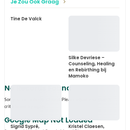
Je Zou Ook Graag
Tine De Valck
Silke Devriese –
Counseling, Healing
en Rebirthing bij
Mamoko
No Records Found
Sorry, no records were found. Please adjust your search
criteria and try again.
Google Map Not Loaded
Sigrid Sypré,
Kristel Claesen,