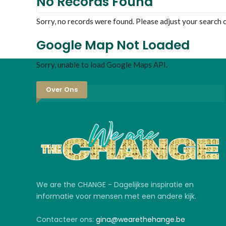
No Records Found
Sorry, no records were found. Please adjust your search cr
Google Map Not Loaded
Sorry, unable to load Google Maps API.
Over Ons
We are the CHANGE - Dagelijkse inspiratie en
informatie voor mensen met een andere kijk.
Contacteer ons:
gina@wearethehange.be