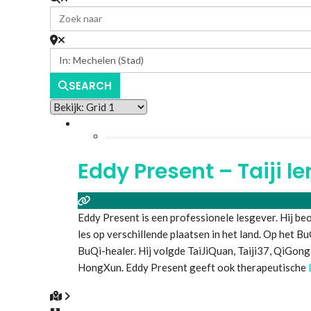
SEARCH
Eddy Present – Taiji le
Eddy Present is een professionele lesgever. Hij beo
les op verschillende plaatsen in het land. Op het Bu
BuQi-healer. Hij volgde TaiJiQuan, Taiji37, QiGon
HongXun. Eddy Present geeft ook therapeutische