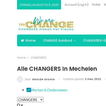
Account (Log In)
Profiel
W
ZONDAG, AUGUSTUS 9, 2026
Home
CHANGE Aanbod
CHANGERS-G
Home
CHANGERS
Alle CHANGERS In Mechelen
Laatste update
2 mei, 2022
Door
Gina De Groote
Werken & Ondernemen