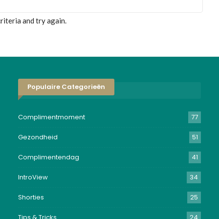
iteria and try again.
Populaire Categorieën
Complimentmoment
77
Gezondheid
51
Complimentendag
41
IntroView
34
Shorties
25
Tips & Tricks
24