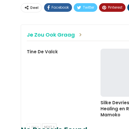
Facebook
Twitter
Pinterest
Deel
Je Zou Ook Graag
Tine De Valck
Silke Devrie
Healing en R
Mamoko
PREV
NEXT