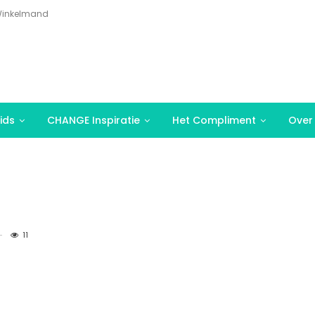
inkelmand
ids
CHANGE Inspiratie
Het Compliment
Over
11