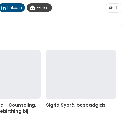
Linkedin
E-mail
11
se – Counseling,
Sigrid Sypré, bosbadgids
ebirthing bij