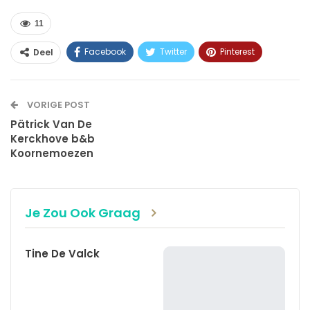
11
Facebook
Twitter
Pinterest
Deel
WhatsApp
Linkedin
E-mail
VORIGE POST
Pätrick Van De
Kerckhove b&b
Koornemoezen
Je Zou Ook Graag
Tine De Valck