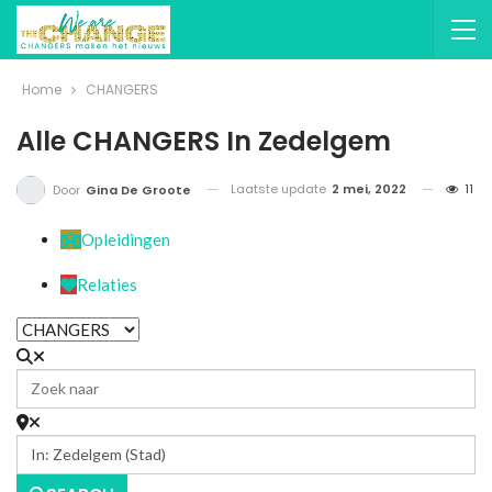
Home
CHANGERS
Alle CHANGERS In Zedelgem
Laatste update
2 mei, 2022
11
Door
Gina De Groote
Opleidingen
Relaties