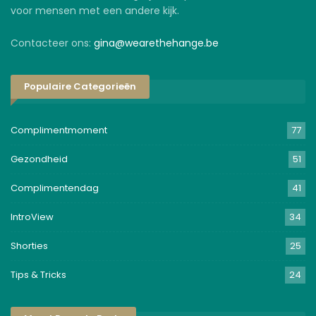
voor mensen met een andere kijk.
Contacteer ons:
gina@wearethehange.be
Populaire Categorieën
Complimentmoment
77
Gezondheid
51
Complimentendag
41
IntroView
34
Shorties
25
Tips & Tricks
24