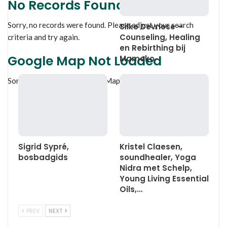
No Records Found
Sorry, no records were found. Please adjust your search
Silke Devriese –
Counseling, Healing
criteria and try again.
en Rebirthing bij
Google Map Not Loaded
Mamoko
Sorry, unable to load Google Maps API.
Sigrid Sypré,
Kristel Claesen,
bosbadgids
soundhealer, Yoga
Nidra met Schelp,
Young Living Essential
Oils,…
PREV
NEXT