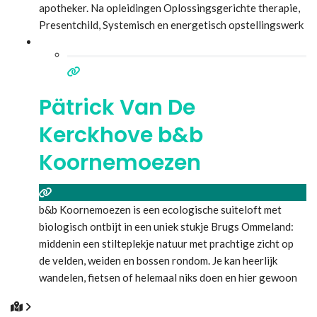
apotheker. Na opleidingen Oplossingsgerichte therapie,
Presentchild, Systemisch en energetisch opstellingswerk
( en zoveel meer) werk ik nu als gezinstherapeut,
ouderschapsmentor, opsteller, verbinder en heler pur
sang, levenscoach. Ik richtte mijn eigen
Lees meer...
Pätrick Van De
Kerckhove b&b
Koornemoezen
b&b Koornemoezen is een ecologische suiteloft met
biologisch ontbijt in een uniek stukje Brugs Ommeland:
middenin een stilteplekje natuur met prachtige zicht op
de velden, weiden en bossen rondom. Je kan heerlijk
wandelen, fietsen of helemaal niks doen en hier gewoon
‘zijn’. Het is onze missie om gasten te ontvangen in het
dagdagelijkse leven waarin kleine dingen groot(s)