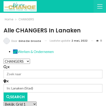
Home
CHANGERS
Alle CHANGERS In Lanaken
Laatste update
2 mei, 2022
11
Door
Gina De Groote
Werken & Ondernemen
SEARCH