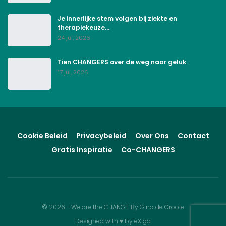
Je innerlijke stem volgen bij ziekte en
therapiekeuze…
24 jul, 2026
Tien CHANGERS over de weg naar geluk
17 jul, 2026
Cookie Beleid
Privacybeleid
Over Ons
Contact
Gratis Inspiratie
Co-CHANGERS
© 2026 - We are the CHANGE. By Gina de Groote
Designed with
♥
by
eXiga