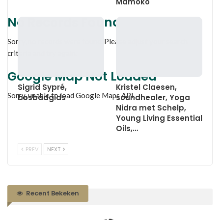
Mamoko
No Records Found
Sorry, no records were found. Please adjust your search
criteria and try again.
Google Map Not Loaded
Sigrid Sypré,
Kristel Claesen,
Sorry, unable to load Google Maps API.
bosbadgids
soundhealer, Yoga
Nidra met Schelp,
Young Living Essential
Oils,…
PREV
NEXT
Recent Bekeken