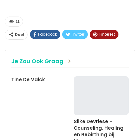
11
Facebook
Twitter
Pinterest
Deel
WhatsApp
Linkedin
E-mail
Je Zou Ook Graag
Tine De Valck
Silke Devriese –
Counseling, Healing
en Rebirthing bij