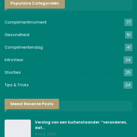
Populaire Categorieën
Complimentmoment
77
Gezondheid
51
Complimentendag
41
IntroView
34
Shorties
25
Tips & Tricks
24
Meest Recente Posts
Verslag van een buitenstaander: “veranderen,
dat…
6 aug, 2026