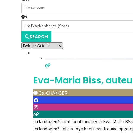
SEARCH
Eva-Maria Biss, aute
Co-CHANGER
Ierlandogen is de debuutroman van Eva-Maria Biss
Ierlandogen? Felicia Joya heeft een trauma opgel