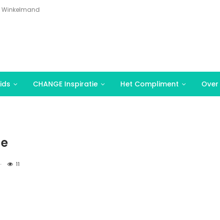
Winkelmand
ids
CHANGE Inspiratie
Het Compliment
Over
ge
11