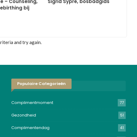
se – Counseling,
Sigrid Sypré, bosbadgids
ebirthing bij
iteria and try again.
Populaire Categorieën
Complimentmoment
77
Gezondheid
51
Complimentendag
41