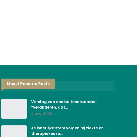
Meest Recente Posts
Verslag van een buitenstaander:
“veranderen, dat…
6 aug, 2026
Je innerlijke stem volgen bij ziekte en
therapiekeuze…