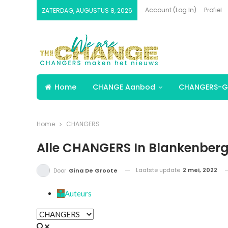
Account (Log In)
Profiel
ZATERDAG, AUGUSTUS 8, 2026
Home
CHANGE Aanbod
CHANGERS-G
Home
CHANGERS
Alle CHANGERS In Blankenber
Laatste update
2 mei, 2022
Door
Gina De Groote
Auteurs