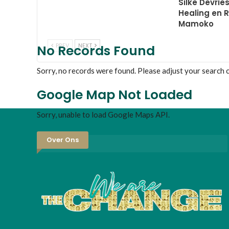
Silke Devrie
Healing en R
Mamoko
PREV
NEXT
No Records Found
Sorry, no records were found. Please adjust your search cr
Google Map Not Loaded
Sorry, unable to load Google Maps API.
Over Ons