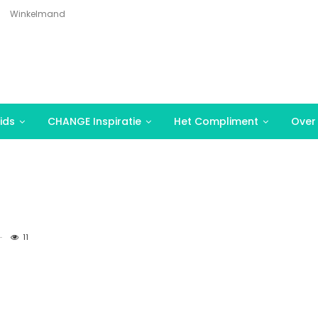
Winkelmand
ids
CHANGE Inspiratie
Het Compliment
Over
11