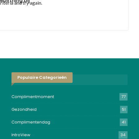
ebirthing bij
iteria and try again.
Populaire Categorieën
Complimentmoment
77
Gezondheid
51
Complimentendag
41
IntroView
34