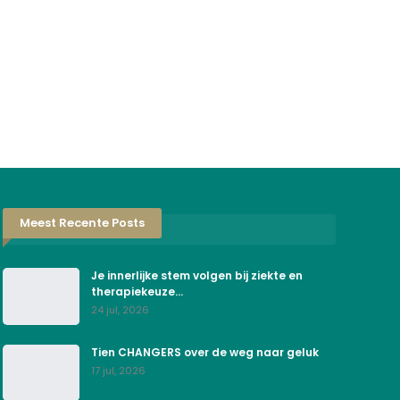
Meest Recente Posts
Je innerlijke stem volgen bij ziekte en
therapiekeuze…
24 jul, 2026
Tien CHANGERS over de weg naar geluk
17 jul, 2026