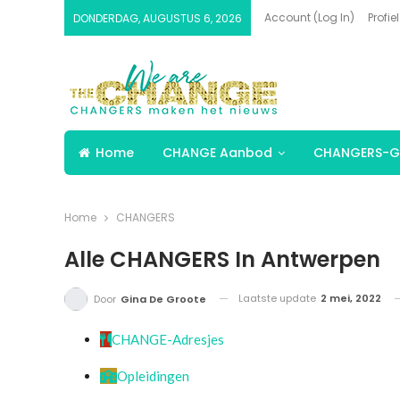
Account (Log In)
Profiel
DONDERDAG, AUGUSTUS 6, 2026
Home
CHANGE Aanbod
CHANGERS-G
Home
CHANGERS
Alle CHANGERS In Antwerpen
Laatste update
2 mei, 2022
Door
Gina De Groote
CHANGE-Adresjes
Opleidingen