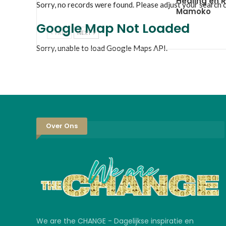
Healing en R
Sorry, no records were found. Please adjust your search cr
Mamoko
Google Map Not Loaded
PREV
NEXT
Sorry, unable to load Google Maps API.
Over Ons
We are the CHANGE - Dagelijkse inspiratie en