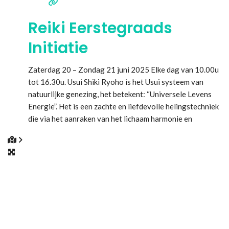
Reiki Eerstegraads
Initiatie
Zaterdag 20 – Zondag 21 juni 2025 Elke dag van 10.00u
tot 16.30u. Usui Shiki Ryoho is het Usui systeem van
natuurlijke genezing, het betekent: “Universele Levens
Energie”. Het is een zachte en liefdevolle helingstechniek
die via het aanraken van het lichaam harmonie en
genezing brengt op het fysiek, emotioneel, mentaal en
energetisch vlak. Het ondersteunt je om in je
Lees meer...