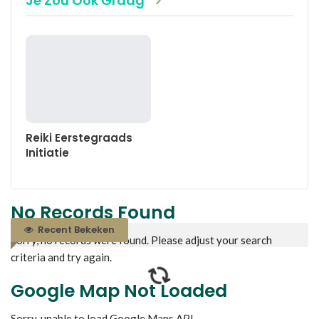
Je Zou Ook Graag
Reiki Eerstegraads
Initiatie
No Records Found
Recent Bekeken
Sorry, no records were found. Please adjust your search
criteria and try again.
Google Map Not Loaded
Sorry, unable to load Google Maps API.