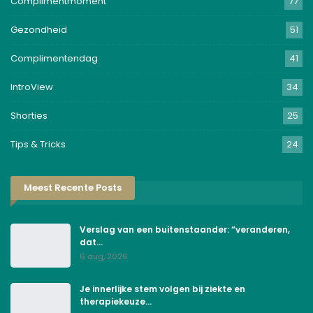
Complimentmoment
77
Gezondheid
51
Complimentendag
41
IntroView
34
Shorties
25
Tips & Tricks
24
Meest Recente Posts
Verslag van een buitenstaander: “veranderen,
dat…
6 aug, 2026
Je innerlijke stem volgen bij ziekte en
therapiekeuze…