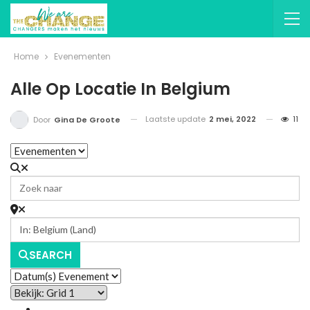
Home
Evenementen
Alle Op Locatie In Belgium
Laatste update
2 mei, 2022
11
Door
Gina De Groote
SEARCH