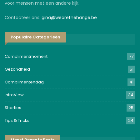
voor mensen met een andere kijk.
Contacteer ons:
gina@wearethehange.be
Populaire Categorieën
Complimentmoment
77
Gezondheid
51
Complimentendag
41
IntroView
34
Shorties
25
Tips & Tricks
24
Meest Recente Posts