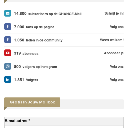
14.800
Schrijf je in!
subscribers op de CHANGE-Mail
7.000
Volg ons
fans op de pagina
1.050
Wees welkom!
leden in de community
319
Abonneer je
abonnees
800
Volg ons
volgers op Instagram
1.851
Volg ons
Volgers
Gratis In Jouw Mailbox
E-mailadres *