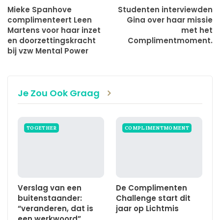
Mieke Spanhove
Studenten interviewden
complimenteert Leen
Gina over haar missie
Martens voor haar inzet
met het
en doorzettingskracht
Complimentmoment.
bij vzw Mental Power
Je Zou Ook Graag
TOGETHER
COMPLIMENTMOMENT
Verslag van een
De Complimenten
buitenstaander:
Challenge start dit
“veranderen, dat is
jaar op Lichtmis
een werkwoord”