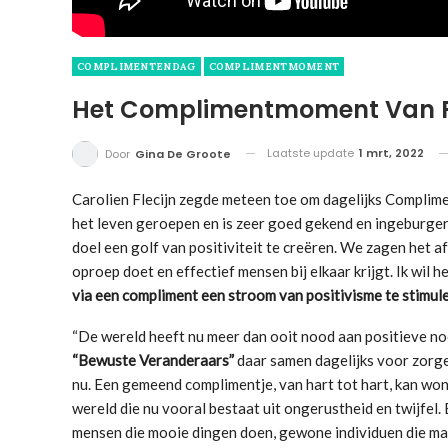
COMPLIMENTENDAG
COMPLIMENTMOMENT
Het Complimentmoment Van Fr
Laatste update
1 mrt, 2022
Door
Gina De Groote
Carolien Flecijn zegde meteen toe om dagelijks Complime
het leven geroepen en is zeer goed gekend en ingeburger
doel een golf van positiviteit te creëren. We zagen het af
oproep doet en effectief mensen bij elkaar krijgt. Ik wil
via een compliment een stroom van positivisme te stimuler
“De wereld heeft nu meer dan ooit nood aan positieve noo
“Bewuste Veranderaars”
daar samen dagelijks voor zorgen
nu. Een gemeend complimentje, van hart tot hart, kan wo
wereld die nu vooral bestaat uit ongerustheid en twijfel. 
mensen die mooie dingen doen, gewone individuen die mak