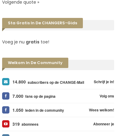
Volgende quote »
Sta Gratis In De CHANGERS-Gids
Voeg je nu
gratis
toe!
Welkom In De Community
14.800
Schrijf je in!
subscribers op de CHANGE-Mail
7.000
Volg ons
fans op de pagina
1.050
Wees welkom!
leden in de community
319
Abonneer je
abonnees