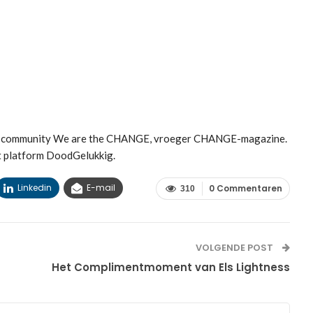
met community We are the CHANGE, vroeger CHANGE-magazine.
t platform DoodGelukkig.
Linkedin
E-mail
0 Commentaren
310
VOLGENDE POST
Het Complimentmoment van Els Lightness