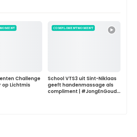
TMOMENT
COMPLIMENTMOMENT
enten Challenge
School VTS3 uit Sint-Niklaas
r op Lichtmis
geeft handenmassage als
compliment | #JongEnGoud…