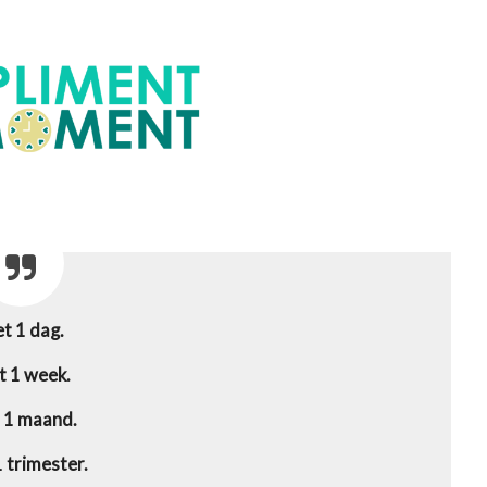
et 1 dag.
t 1 week.
 1 maand.
1 trimester.