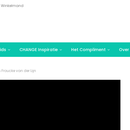
Winkelmand
ids
CHANGE Inspiratie
Het Compliment
Over
roucke van der Lijn