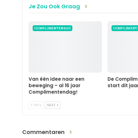
Je Zou Ook Graag
COMPLIMENTENDAG
COMPLIMEN
Van één idee naar een
De Complim
beweging – al 16 jaar
start dit jaa
Complimentendag!
PREV
NEXT
Commentaren