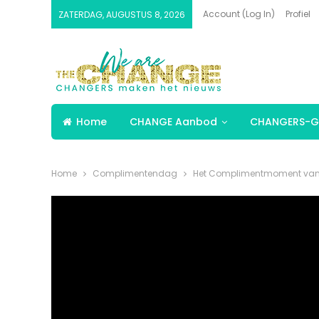
Account (Log In)
Profiel
ZATERDAG, AUGUSTUS 8, 2026
Home
CHANGE Aanbod
CHANGERS-G
Home
Complimentendag
Het Complimentmoment van F