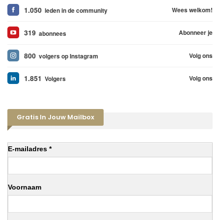
1.050
Wees welkom!
leden in de community
319
Abonneer je
abonnees
800
Volg ons
volgers op Instagram
1.851
Volg ons
Volgers
Gratis In Jouw Mailbox
E-mailadres *
Voornaam