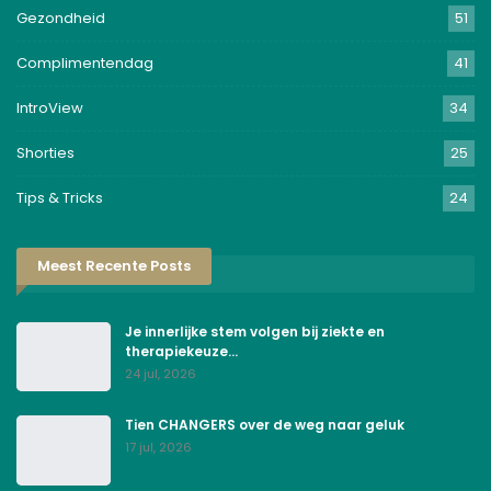
Gezondheid
51
Complimentendag
41
IntroView
34
Shorties
25
Tips & Tricks
24
Meest Recente Posts
Je innerlijke stem volgen bij ziekte en
therapiekeuze…
24 jul, 2026
Tien CHANGERS over de weg naar geluk
17 jul, 2026