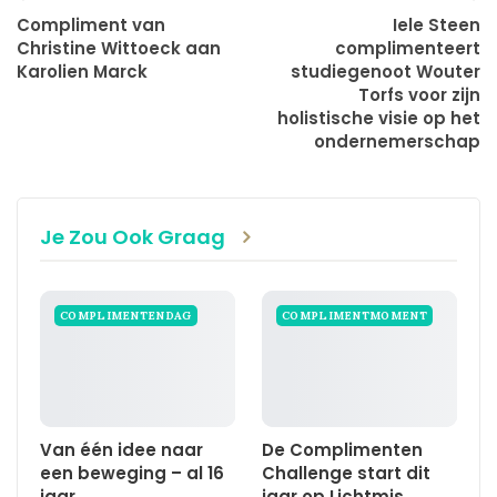
Compliment van
Iele Steen
Christine Wittoeck aan
complimenteert
Karolien Marck
studiegenoot Wouter
Torfs voor zijn
holistische visie op het
ondernemerschap
Je Zou Ook Graag
COMPLIMENTENDAG
COMPLIMENTMOMENT
Van één idee naar
De Complimenten
een beweging – al 16
Challenge start dit
jaar
jaar op Lichtmis