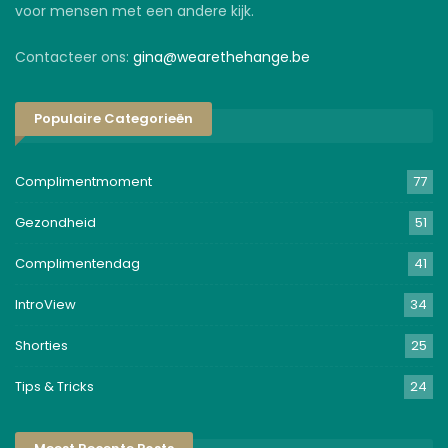
voor mensen met een andere kijk.
Contacteer ons:
gina@wearethehange.be
Populaire Categorieën
Complimentmoment
77
Gezondheid
51
Complimentendag
41
IntroView
34
Shorties
25
Tips & Tricks
24