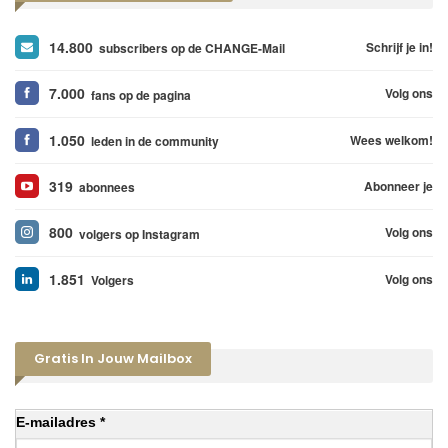
14.800
Schrijf je in!
subscribers op de CHANGE-Mail
7.000
Volg ons
fans op de pagina
1.050
Wees welkom!
leden in de community
319
Abonneer je
abonnees
800
Volg ons
volgers op Instagram
1.851
Volg ons
Volgers
Gratis In Jouw Mailbox
E-mailadres *