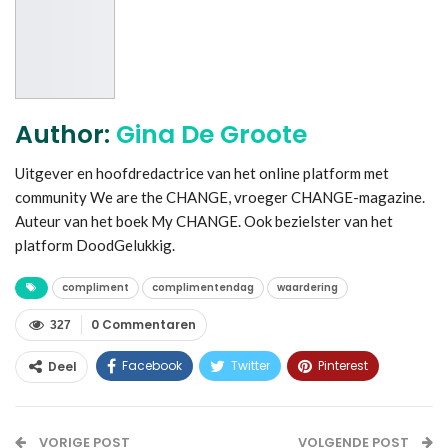
Author:
Gina De Groote
Uitgever en hoofdredactrice van het online platform met
community We are the CHANGE, vroeger CHANGE-magazine.
Auteur van het boek My CHANGE. Ook bezielster van het
platform DoodGelukkig.
compliment
complimentendag
waardering
0 Commentaren
327
Facebook
Twitter
Pinterest
Deel
WhatsApp
Linkedin
E-mail
VORIGE POST
VOLGENDE POST