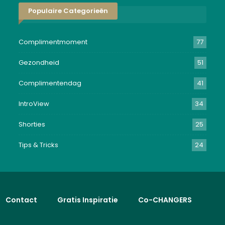
Populaire Categorieën
Complimentmoment
77
Gezondheid
51
Complimentendag
41
IntroView
34
Shorties
25
Tips & Tricks
24
Contact
Gratis Inspiratie
Co-CHANGERS