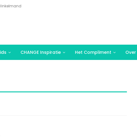
inkelmand
ids
CHANGE Inspiratie
Het Compliment
Over
e