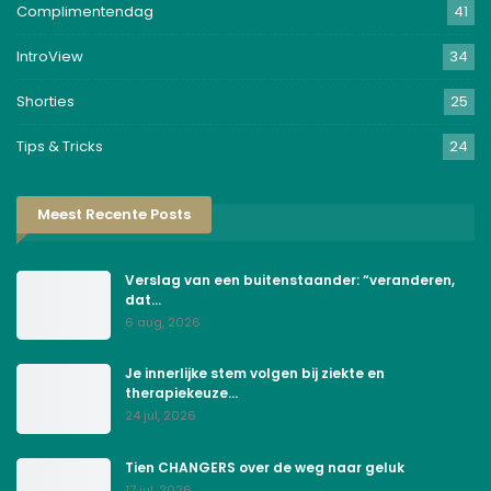
Complimentendag
41
IntroView
34
Shorties
25
Tips & Tricks
24
Meest Recente Posts
Verslag van een buitenstaander: “veranderen,
dat…
6 aug, 2026
Je innerlijke stem volgen bij ziekte en
therapiekeuze…
24 jul, 2026
Tien CHANGERS over de weg naar geluk
17 jul, 2026