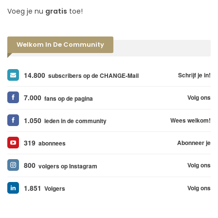
Voeg je nu
gratis
toe!
Welkom In De Community
14.800
Schrijf je in!
subscribers op de CHANGE-Mail
7.000
Volg ons
fans op de pagina
1.050
Wees welkom!
leden in de community
319
Abonneer je
abonnees
800
Volg ons
volgers op Instagram
1.851
Volg ons
Volgers