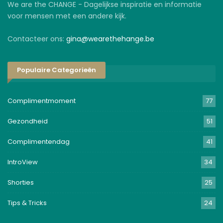
We are the CHANGE - Dagelijkse inspiratie en informatie
voor mensen met een andere kijk.
Contacteer ons:
gina@wearethehange.be
Populaire Categorieën
Complimentmoment
77
Gezondheid
51
Complimentendag
41
IntroView
34
Shorties
25
Tips & Tricks
24