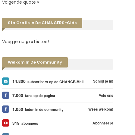
Volgende quote »
Sta Gratis In De CHANGERS-Gids
Voeg je nu
gratis
toe!
Welkom In De Community
14.800
Schrijf je in!
subscribers op de CHANGE-Mail
7.000
Volg ons
fans op de pagina
1.050
Wees welkom!
leden in de community
319
Abonneer je
abonnees