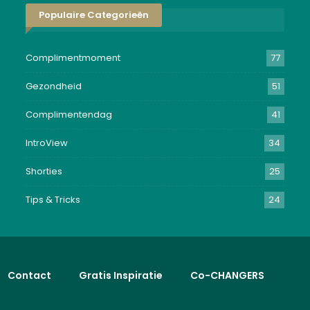
Populaire Categorieën
Complimentmoment
77
Gezondheid
51
Complimentendag
41
IntroView
34
Shorties
25
Tips & Tricks
24
Contact
Gratis Inspiratie
Co-CHANGERS