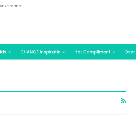
inkelmand
ids
CHANGE Inspiratie
Het Compliment
Over