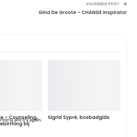
VOLGENDE POST
Gina De Groote – CHANGE Inspirator
se – Counseling,
Sigrid Sypré, bosbadgids
iteria and try again.
ebirthing bij