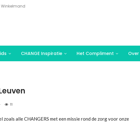
Winkelmand
ids
CHANGE Inspiratie
Het Compliment
Over
 Leuven
11
oel zoals alle CHANGERS met een missie rond de zorg voor onze