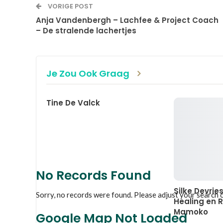
VORIGE POST
Anja Vandenbergh – Lachfee & Project Coach
– De stralende lachertjes
Je Zou Ook Graag
Tine De Valck
No Records Found
Silke Devrie
Sorry, no records were found. Please adjust your search cr
Healing en R
Mamoko
Google Map Not Loaded