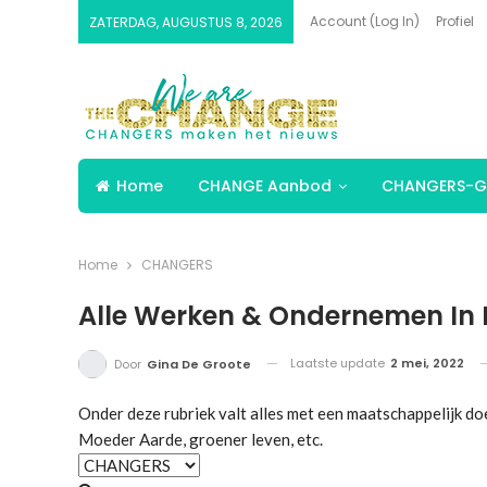
Account (Log In)
Profiel
ZATERDAG, AUGUSTUS 8, 2026
Home
CHANGE Aanbod
CHANGERS-G
Home
CHANGERS
Alle Werken & Ondernemen In
Laatste update
2 mei, 2022
Door
Gina De Groote
Onder deze rubriek valt alles met een maatschappelijk d
Moeder Aarde, groener leven, etc.