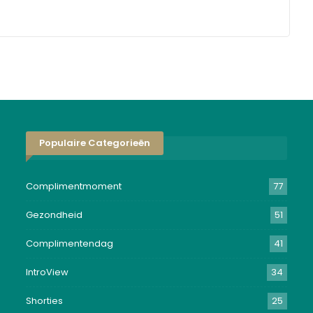
Populaire Categorieën
Complimentmoment
77
Gezondheid
51
Complimentendag
41
IntroView
34
Shorties
25