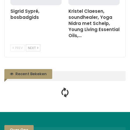
Sigrid Sypré,
Kristel Claesen,
bosbadgids
soundhealer, Yoga
Nidra met Schelp,
Young Living Essential
Oils,…
PREV
NEXT
Recent Bekeken
Over Ons