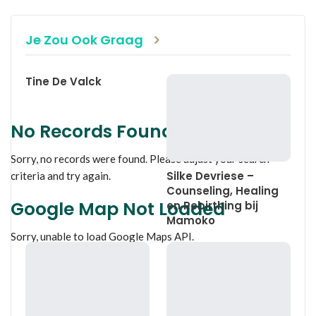
Je Zou Ook Graag
Tine De Valck
No Records Found
Sorry, no records were found. Please adjust your search
Silke Devriese –
criteria and try again.
Counseling, Healing
Google Map Not Loaded
en Rebirthing bij
Mamoko
Sorry, unable to load Google Maps API.