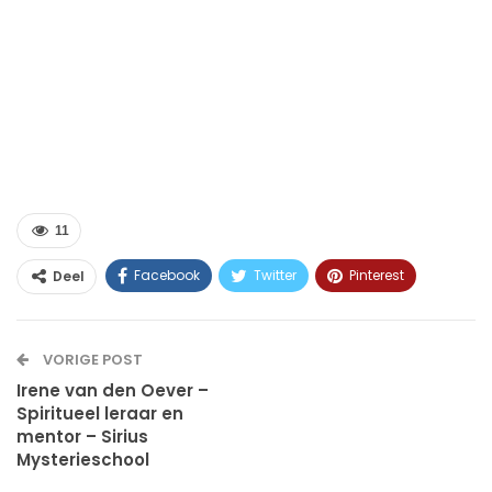
11
Facebook
Twitter
Pinterest
Deel
WhatsApp
Linkedin
E-mail
VORIGE POST
Irene van den Oever –
Spiritueel leraar en
mentor – Sirius
Mysterieschool