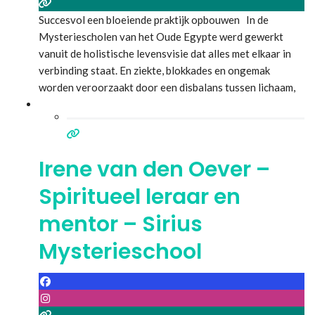
Succesvol een bloeiende praktijk opbouwen In de
Mysteriescholen van het Oude Egypte werd gewerkt
vanuit de holistische levensvisie dat alles met elkaar in
verbinding staat. En ziekte, blokkades en ongemak
worden veroorzaakt door een disbalans tussen lichaam,
geest & Ziel. Het is nu meer dan ooit, tijd om ons deze
meer dan 12.000 jaar oude Kennis en Wijsheid, te her-
Inneren. En
Lees meer...
Irene van den Oever –
Spiritueel leraar en
mentor – Sirius
Mysterieschool