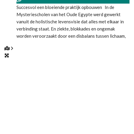
Succesvol een bloeiende praktijk opbouwen In de
Mysteriescholen van het Oude Egypte werd gewerkt
vanuit de holistische levensvisie dat alles met elkaar in
verbinding staat. En ziekte, blokkades en ongemak
worden veroorzaakt door een disbalans tussen lichaam,
geest & Ziel. Het is nu meer dan ooit, tijd om ons deze
meer dan 12.000 jaar oude Kennis en Wijsheid, te her-
Inneren. En
Lees meer...