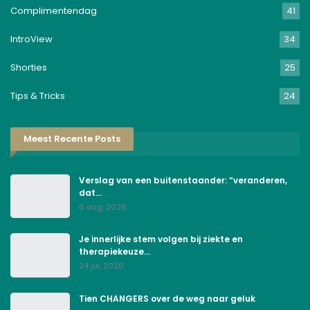
Complimentendag
41
IntroView
34
Shorties
25
Tips & Tricks
24
Meest Recente Posts
Verslag van een buitenstaander: “veranderen,
dat…
6 aug, 2026
Je innerlijke stem volgen bij ziekte en
therapiekeuze…
24 jul, 2026
Tien CHANGERS over de weg naar geluk