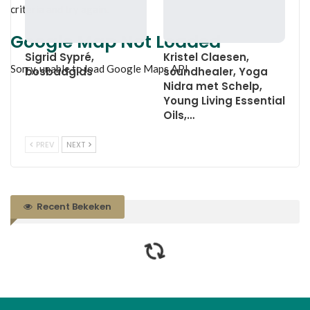
criteria and try again.
Google Map Not Loaded
Sigrid Sypré,
Kristel Claesen,
Sorry, unable to load Google Maps API.
bosbadgids
soundhealer, Yoga
Nidra met Schelp,
Young Living Essential
Oils,…
PREV
NEXT
Recent Bekeken