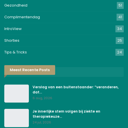
Gezondheid
51
Complimentendag
41
IntroView
34
Shorties
25
Tips & Tricks
24
Meest Recente Posts
Verslag van een buitenstaander: “veranderen,
dat…
6 aug, 2026
Je innerlijke stem volgen bij ziekte en
therapiekeuze…
24 jul, 2026