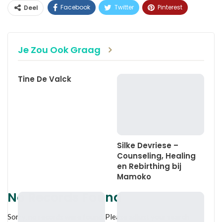
Facebook
Twitter
Pinterest
Deel
WhatsApp
Linkedin
E-mail
Je Zou Ook Graag
Tine De Valck
Silke Devriese –
Counseling, Healing
en Rebirthing bij
Mamoko
No Records Found
Sorry, no records were found. Please adjust your search