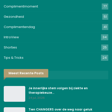
Complimentmoment
77
Gezondheid
51
Complimentendag
41
IntroView
34
Shorties
25
Tips & Tricks
24
Meest Recente Posts
Je innerlijke stem volgen bij ziekte en
therapiekeuze…
24 jul, 2026
Tien CHANGERS over de weg naar geluk