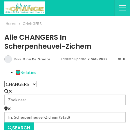
Home
CHANGERS
Alle CHANGERS In
Scherpenheuvel-Zichem
Laatste update
2 mei, 2022
11
Door
Gina De Groote
Relaties
SEARCH