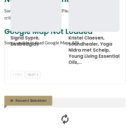
Sorry, no records were found. Please adjust your search
criteria and try again.
Google Map Not Loaded
Sigrid Sypré,
Kristel Claesen,
Sorry, unable to load Google Maps API.
bosbadgids
soundhealer, Yoga
Nidra met Schelp,
Young Living Essential
Oils,…
PREV
NEXT
Recent Bekeken