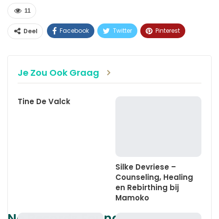
11
Facebook
Twitter
Pinterest
Deel
WhatsApp
Linkedin
E-mail
Je Zou Ook Graag
Tine De Valck
Silke Devriese –
Counseling, Healing
en Rebirthing bij
Mamoko
No Records Found