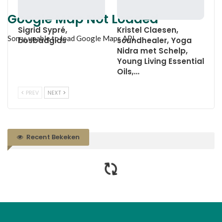
Google Map Not Loaded
Sigrid Sypré,
Kristel Claesen,
Sorry, unable to load Google Maps API.
bosbadgids
soundhealer, Yoga
Nidra met Schelp,
Young Living Essential
Oils,…
PREV
NEXT
Recent Bekeken