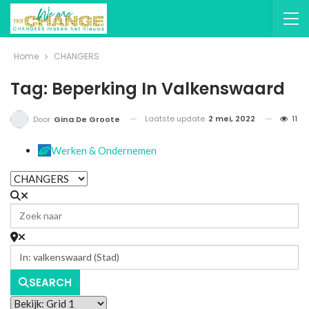
Home
CHANGERS
Tag: Beperking In Valkenswaard
Laatste update
2 mei, 2022
11
Door
Gina De Groote
Werken & Ondernemen
SEARCH