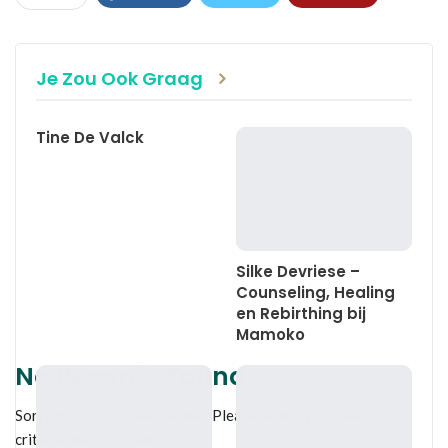
WhatsApp
Linkedin
E-mail
Je Zou Ook Graag
Tine De Valck
Silke Devriese –
Counseling, Healing
en Rebirthing bij
Mamoko
No Records Found
Sorry, no records were found. Please adjust your search
criteria and try again.